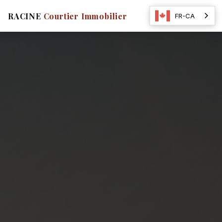
☰
RACINE
Courtier Immobilier
FR-CA