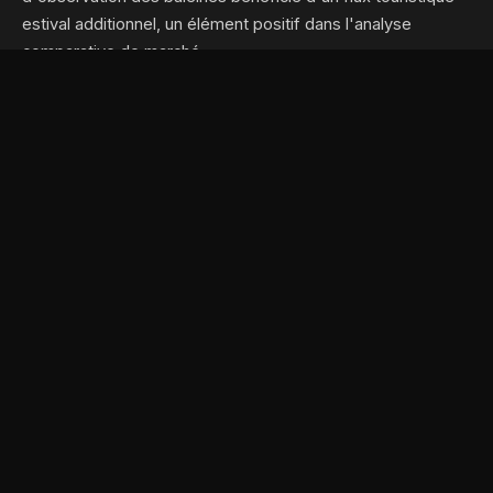
estival additionnel, un élément positif dans l'analyse
comparative de marché.
Est-ce un bon moment pour vendre un hôtel au
Bas-Saint-Laurent ?
Le tourisme fluvial y est en croissance et la région gagne
en notoriété, ce qui peut favoriser une valorisation à la
hausse pour un vendeur qui présente un dossier financier
solide.
VOIR TOUTES LES QUESTIONS