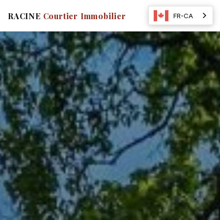
☰
RACINE
Courtier Immobilier
FR-CA