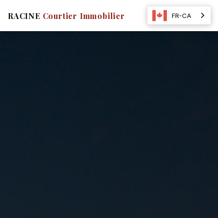
☰
RACINE
Courtier Immobilier
FR-CA