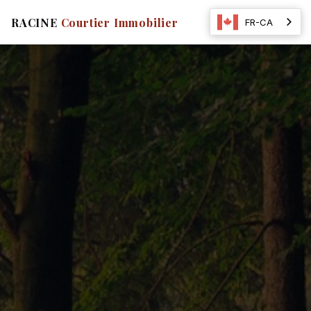
☰
RACINE
Courtier Immobilier
FR-CA