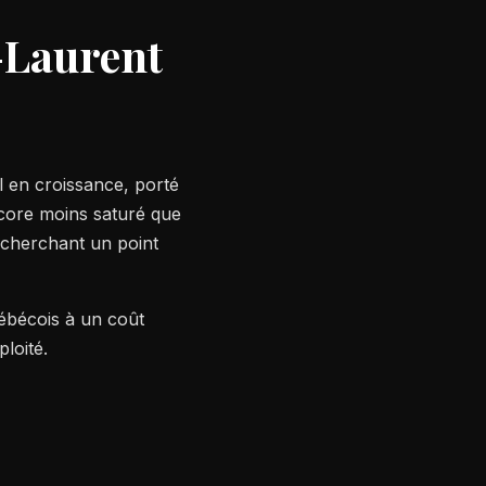
-Laurent
l en croissance, porté
core moins saturé que
 cherchant un point
ébécois à un coût
loité.