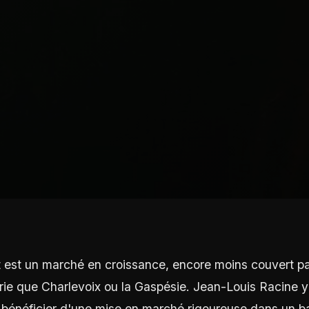
 est un marché en croissance, encore moins couvert par
erie que Charlevoix ou la Gaspésie. Jean-Louis Racine y
 bénéficier d'une mise en marché rigoureuse dans un b