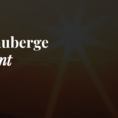
auberge
nt