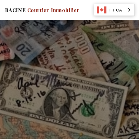
☰
RACINE
Courtier Immobilier
FR-CA