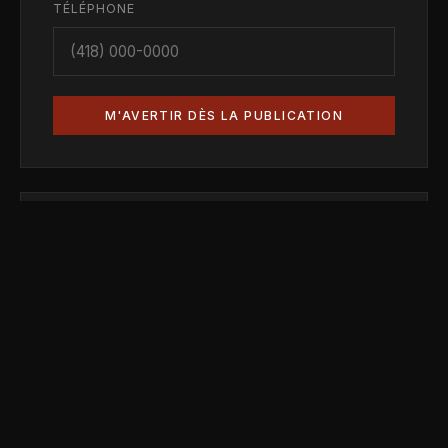
TÉLÉPHONE
M'AVERTIR DÈS LA PUBLICATION
Vous aussi propriétaire ?
Obtenez une évaluation confidentielle de votre hôtel,
motel ou auberge.
DEMANDER MON ÉVALUATION
CONFIDENTIELLE