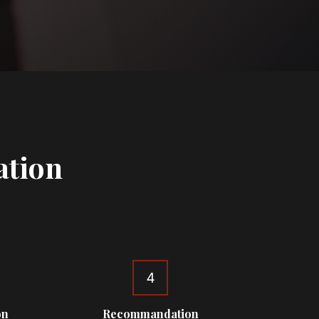
ation
4
on
Recommandation